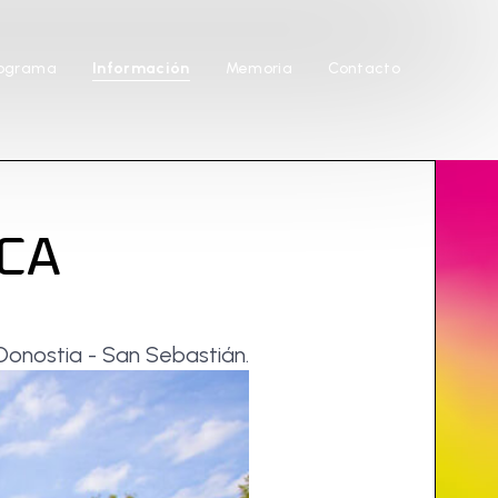
ograma
Información
Memoria
Contacto
CA
onostia - San Sebastián.