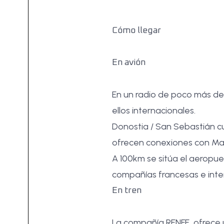
Cómo llegar
En avión
En un radio de poco más de
ellos internacionales.
Donostia / San Sebastián cu
ofrecen conexiones con Mad
A 100km se sitúa el aeropue
compañías francesas e inte
En tren
La compañía
RENFE
, ofrece